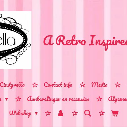
A Retro Inspire
Cindyrella
Contact info
Media
ps
Aanbevelingen en recensies
Algeme
Webshop