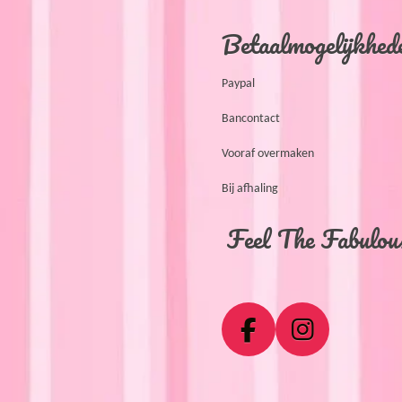
Betaalmogelijkhed
Paypal
Bancontact
Vooraf overmaken
Bij afhaling
Feel The Fabulous 
F
I
a
n
R
c
s
a