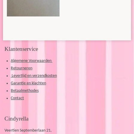
e
e
h
e
l
e
a
l
e
l
r
e
n
e
n
Klantenservice
Algemene Voorwaarden
Retourneren
Levertijd en verzendkosten
Garantie en klachten
Betaalmethodes
Contact
Cindyrella
Veertien Septemberlaan 21,