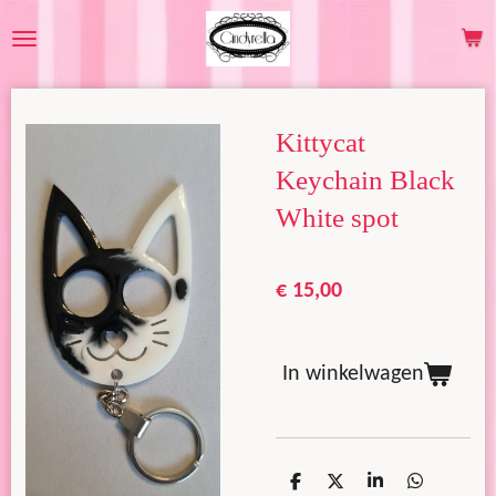
Ga
direct
naar
de
Kittycat
hoofdinhoud
Keychain Black
White spot
€ 15,00
In winkelwagen
D
D
S
D