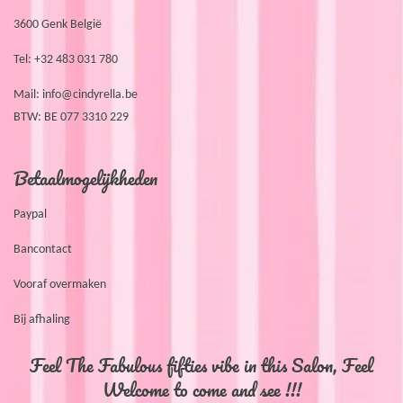
3600 Genk België
Tel: +32 483 031 780
Mail:
info@cindyrella.be
BTW: BE 077 3310 229
Betaalmogelijkheden
Paypal
Bancontact
Vooraf overmaken
Bij afhaling
Feel The Fabulous fifties vibe in this Salon, Feel
Welcome to come and see !!!