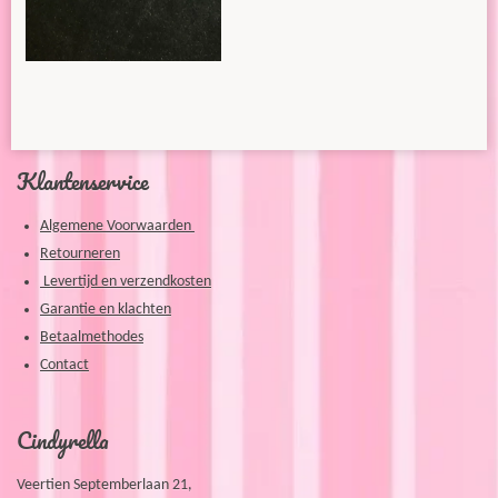
e
e
h
e
l
e
a
l
e
l
r
e
n
e
n
Klantenservice
Algemene Voorwaarden
Retourneren
Levertijd en verzendkosten
Garantie en klachten
Betaalmethodes
Contact
Cindyrella
Veertien Septemberlaan 21,