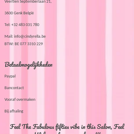
Veertien Septemberlaan 21,
3600 Genk België
Tel: +32 483 031 780
Mail:
info@cindyrella.be
BTW: BE 077 3310 229
Betaalmogelijkheden
Paypal
Bancontact
Vooraf overmaken
Bij afhaling
Feel The Fabulous fifties vibe in this Salon, Feel