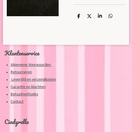
D
D
S
D
e
e
h
e
l
e
a
l
e
l
r
e
n
e
n
Klantenservice
Algemene Voorwaarden
Retourneren
Levertijd en verzendkosten
Garantie en klachten
Betaalmethodes
Contact
Cindyrella